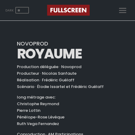
^
NOVOPROD
ROYAUME
Production déléguée · Novoprod
Producteur · Nicolas Sanfaute
Réalisation · Frédéric Guélaff
Scénario · Élodie Issartel et Frédéric Guélaff
long métrage avec:
Christophe Reymond
Pierre Lottin
Pénélope-Rose Lévèque
Ruth Vega Fernandez
Coproduction · AM Participations