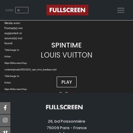
^
Lecteur
Media error:
Format(s) not
vidéo
supported or
source(s) not
SPINTIME
found
Télécharger le
LOUIS VUITTON
fichier:
https://fullscreen.fr/wp-
content/uploads/2021/11/LV_spin_time_bandeau.mp4
Télécharger le
PLAY
fichier:
https://fullscreen.fr/wp-
content/uploads/2021/03/LV_spin_time_bandeau_1280.webm
26, bd Poissonnière
75009 Paris - France