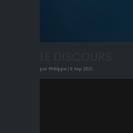
LE DISCOURS
par
Phillippe
|
6 Sep 2021