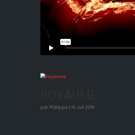
ROYAUME
par
Phillippe
|
19 Juil 2019