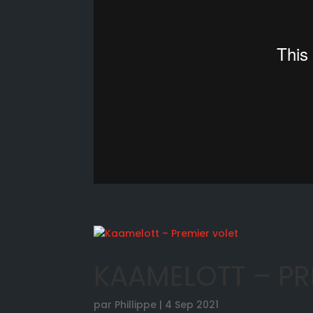
KAAMELOTT – PR
par
Phillippe
|
4 Sep 2021